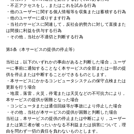
・不正アクセスをし，またはこれを試みる行為
・他のユーザーに関する個人情報等を収集または蓄積する行為
・他のユーザーに成りすます行為
・当社のサービスに関連して，反社会的勢力に対して直接また
は間接に利益を供与する行為
・その他，当社が不適切と判断する行為
第5条（本サービスの提供の停止等）
当社は，以下のいずれかの事由があると判断した場合，ユーザ
ーに事前に通知することなく本サービスの全部または一部の提
供を停止または中断することができるものとします。
・本サービスにかかるコンピュータシステムの保守点検または
更新を行う場合
・地震，落雷，火災，停電または天災などの不可抗力により，
本サービスの提供が困難となった場合
・コンピュータまたは通信回線等が事故により停止した場合
・その他，当社が本サービスの提供が困難と判断した場合
当社は，本サービスの提供の停止または中断により，ユーザー
または第三者が被ったいかなる不利益または損害について，理
由を問わず一切の責任を負わないものとします。