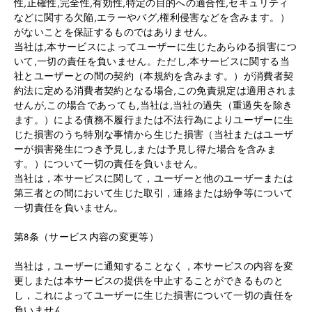
性,正確性,完全性,有効性,特定の目的への適合性,セキュリティ
などに関する欠陥,エラーやバグ,権利侵害などを含みます。）
がないことを保証するものではありません。
当社は,本サービスによってユーザーに生じたあらゆる損害につ
いて,一切の責任を負いません。ただし,本サービスに関する当
社とユーザーとの間の契約（本規約を含みます。）が消費者契
約法に定める消費者契約となる場合,この免責規定は適用されま
せんが,この場合であっても,当社は,当社の過失（重過失を除き
ます。）による債務不履行または不法行為によりユーザーに生
じた損害のうち特別な事情から生じた損害（当社またはユーザ
ーが損害発生につき予見し,または予見し得た場合を含みま
す。）について一切の責任を負いません。
当社は，本サービスに関して，ユーザーと他のユーザーまたは
第三者との間において生じた取引，連絡または紛争等について
一切責任を負いません。
第8条（サービス内容の変更等）
当社は，ユーザーに通知することなく，本サービスの内容を変
更しまたは本サービスの提供を中止することができるものと
し，これによってユーザーに生じた損害について一切の責任を
負いません。